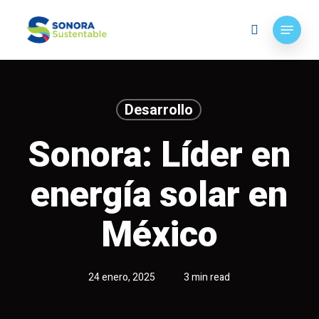
Skip
Menu
to
search
main
content
Desarrollo
Sonora: Líder en
energía solar en
México
24 enero, 2025
3 min read