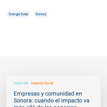
Energía Solar
Sonora
Empresas
Desarrollo
Impacto Social
y
comunidad
Empresas y comunidad en
en
Sonora: cuando el impacto va
Sonora:
cuando