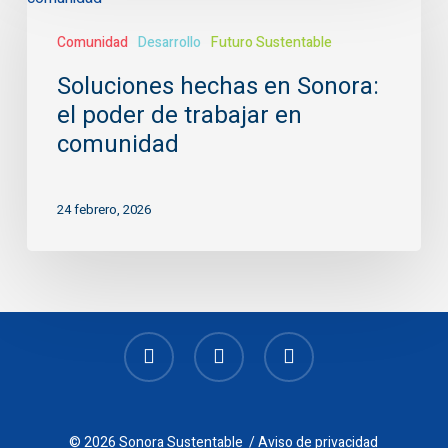
en
Comunidad
Desarrollo
Futuro Sustentable
Sonora:
el
Soluciones hechas en Sonora:
poder
el poder de trabajar en
de
trabajar
comunidad
en
comunidad
24 febrero, 2026
facebook
youtube
instagram
© 2026 Sonora Sustentable /
Aviso de privacidad