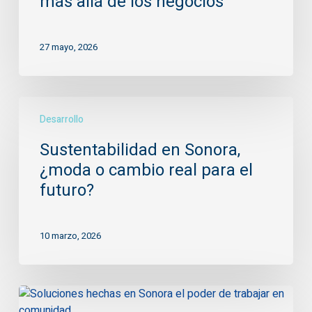
más allá de los negocios
el
impacto
27 mayo, 2026
va
más
allá
de
Sustentabilidad
los
Desarrollo
en
negocios
Sonora,
Sustentabilidad en Sonora,
¿moda
¿moda o cambio real para el
o
cambio
futuro?
real
para
10 marzo, 2026
el
futuro?
Soluciones
hechas