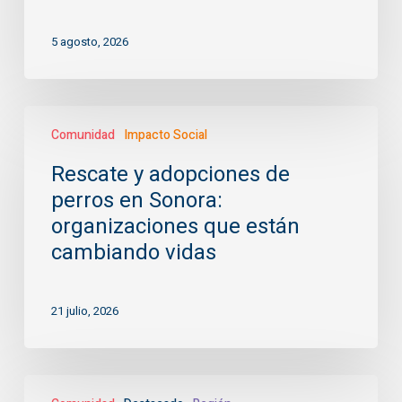
son
los
5 agosto, 2026
eventos
que
habrá
este
Rescate
mes
Comunidad
Impacto Social
y
adopciones
Rescate y adopciones de
de
perros en Sonora:
perros
en
organizaciones que están
Sonora:
cambiando vidas
organizaciones
que
están
21 julio, 2026
cambiando
vidas
Talento