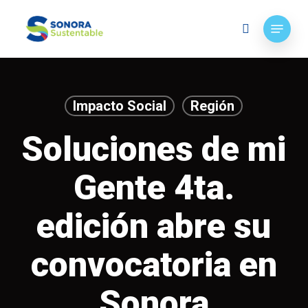
Skip
Menu
to
search
main
content
Impacto Social
Región
Soluciones de mi
Gente 4ta.
edición abre su
convocatoria en
Sonora