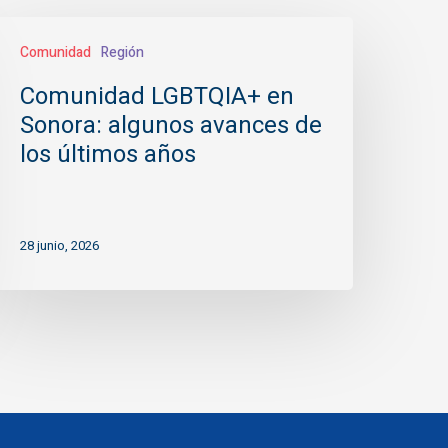
omunidad
Comunidad
Región
LGBTQIA+
n
Comunidad LGBTQIA+ en
onora:
Sonora: algunos avances de
lgunos
los últimos años
vances
e
os
28 junio, 2026
ltimos
ños