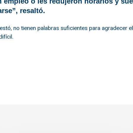
 empleo o les redujeron horarios y sue
rse”, resaltó.
tó, no tienen palabras suficientes para agradecer el
fícil.