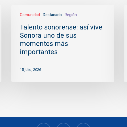
Talento
C
Comunidad
Destacado
Región
sonorense:
así
e
Talento sonorense: así vive
vive
S
Sonora uno de sus
Sonora
a
momentos más
uno
a
importantes
de
d
sus
l
15 julio, 2026
momentos
ú
más
a
importantes
facebook
youtube
instagram