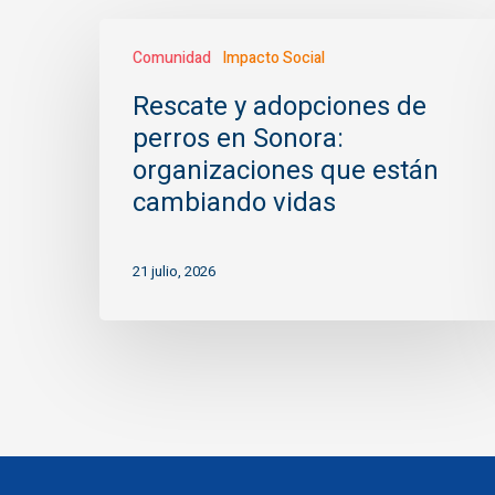
Rescate
Comunidad
Impacto Social
y
adopciones
Rescate y adopciones de
de
perros en Sonora:
perros
organizaciones que están
en
cambiando vidas
Sonora:
organizaciones
21 julio, 2026
que
están
cambiando
vidas