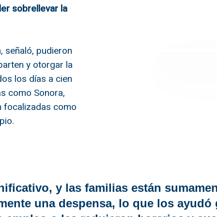
er sobrellevar la
, señaló, pudieron
parten y otorgar la
os los días a cien
ias como Sonora,
n focalizadas como
pio.
ificativo, y las familias están sumame
mente una despensa, lo que los ayudó