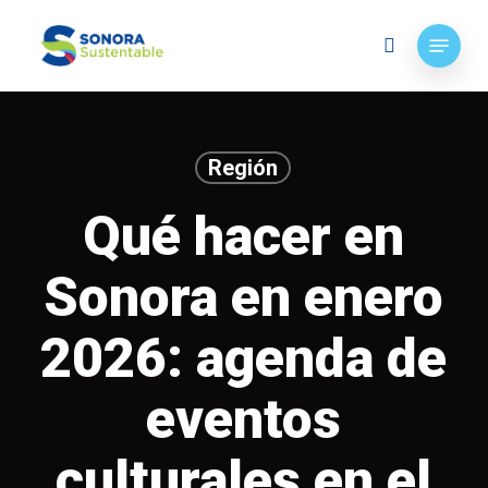
Skip
Menu
to
search
main
content
Región
Qué hacer en
Sonora en enero
2026: agenda de
eventos
culturales en el