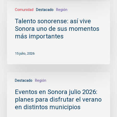
este
Talento
mes
Comunidad
Destacado
Región
sonorense:
así
Talento sonorense: así vive
vive
Sonora uno de sus momentos
Sonora
uno
más importantes
de
sus
15 julio, 2026
momentos
más
importantes
Eventos
Destacado
Región
en
Sonora
Eventos en Sonora julio 2026:
julio
planes para disfrutar el verano
2026:
planes
en distintos municipios
para