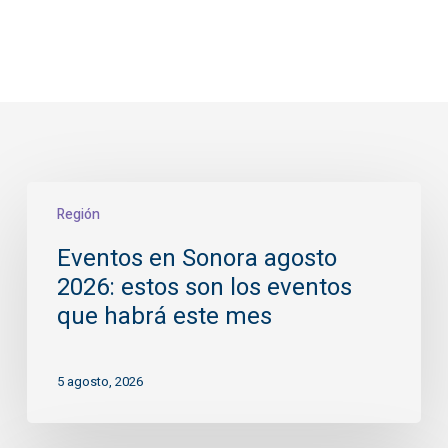
Eventos
Región
en
Sonora
Eventos en Sonora agosto
agosto
2026: estos son los eventos
2026:
estos
que habrá este mes
son
los
5 agosto, 2026
eventos
que
habrá