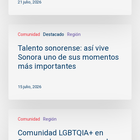
están
21 julio, 2026
cambiando
vidas
Talento
Comunidad
Destacado
Región
sonorense:
así
Talento sonorense: así vive
vive
Sonora uno de sus momentos
Sonora
uno
más importantes
de
sus
15 julio, 2026
momentos
más
importantes
Comunidad
Comunidad
Región
LGBTQIA+
en
Comunidad LGBTQIA+ en
Sonora: