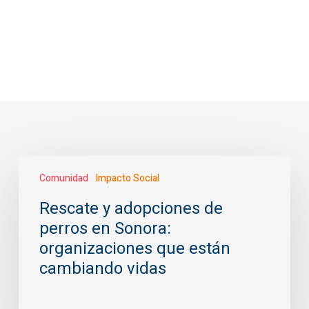
Rescate
Comunidad
Impacto Social
y
adopciones
Rescate y adopciones de
de
perros en Sonora:
perros
en
organizaciones que están
Sonora:
cambiando vidas
organizaciones
que