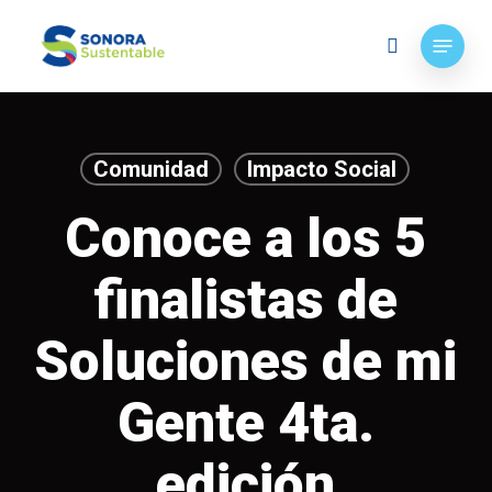
Skip
Menu
to
search
main
content
Comunidad
Impacto Social
Conoce a los 5
finalistas de
Soluciones de mi
Gente 4ta.
edición