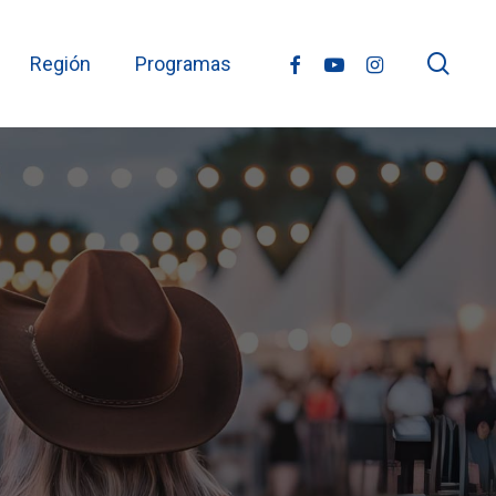
sear
facebook
youtube
instagram
Región
Programas