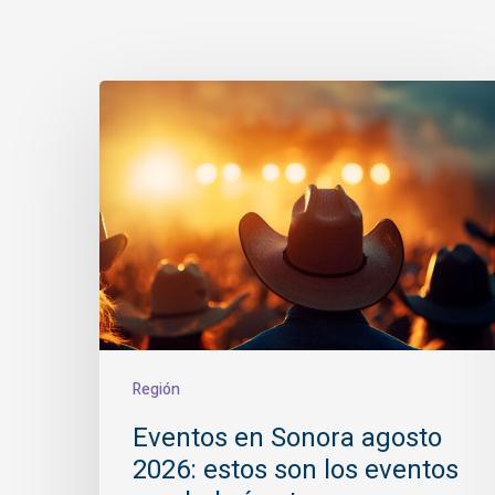
Eventos
en
Sonora
agosto
2026:
estos
son
los
eventos
que
Región
habrá
Eventos en Sonora agosto
este
2026: estos son los eventos
mes