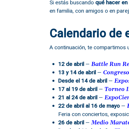
Si estás buscando
qué hacer en 
en familia, con amigos o en parej
Calendario de 
A continuación, te compartimos u
12 de abril
—
Battle Run R
13 y 14 de abril
—
Congreso
Desde el 14 de abril
—
Expos
17 al 19 de abril
—
Torneo I
21 al 24 de abril
—
ExpoCie
22 de abril al 16 de mayo
—
Feria con conciertos, exposic
26 de abril
—
Medio Marat