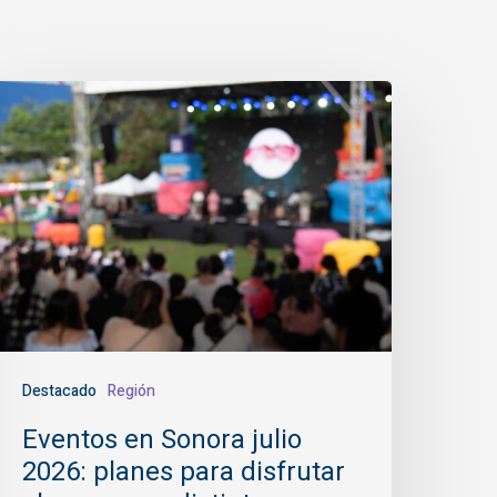
ventos
n
onora
ulio
026:
lanes
ara
isfrutar
l
erano
Destacado
Región
n
Eventos en Sonora julio
istintos
2026: planes para disfrutar
unicipios