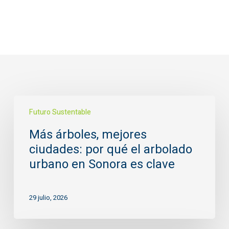
Más
Futuro Sustentable
árboles,
mejores
Más árboles, mejores
ciudades:
ciudades: por qué el arbolado
por
qué
urbano en Sonora es clave
el
arbolado
29 julio, 2026
urbano
en
Sonora