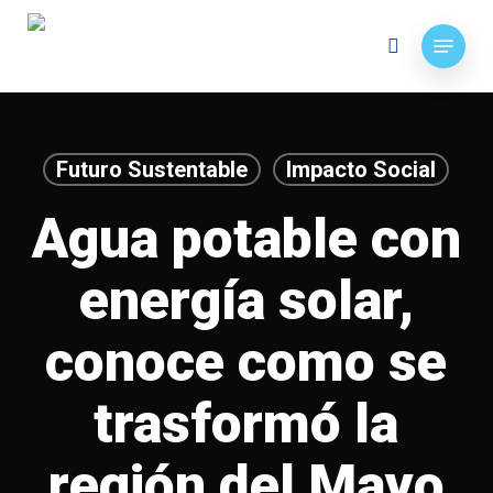
Skip
Menu
to
search
main
content
Futuro Sustentable
Impacto Social
Agua potable con
energía solar,
conoce como se
trasformó la
región del Mayo